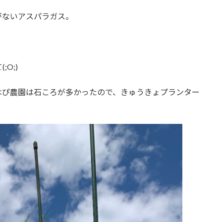
がないアスパラガス。
O;)
はぴ農園は石ころが多かったので、きゅうきょプランター