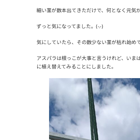
日
時
細い茎が数本出てきただけで、何となく元気
:
ずっと気になってました。(-.-)
気にしていたら、その数少ない茎が枯れ始めて(;
アスパラは根っこが大事と言うけれど、いま
に植え替えてみることにしました。