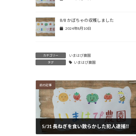
8/8 かぼちゃの収穫しました
2024年8月10日
いまはぴ農園
カテゴリー
いまはぴ農園
タグ
前の記事
5/31 長ねぎを食い散らかした犯人逮捕‼