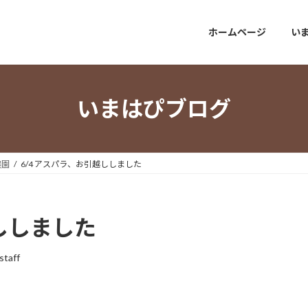
ホームページ
い
いまはぴブログ
農園
6/4 アスパラ、お引越ししました
越ししました
staff