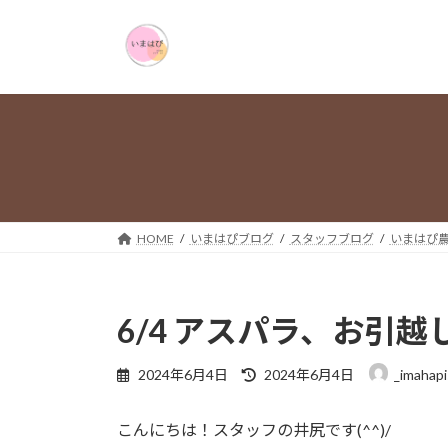
コ
ナ
ン
ビ
テ
ゲ
ン
ー
ツ
シ
へ
ョ
ス
ン
キ
に
ッ
移
プ
動
HOME
いまはぴブログ
スタッフブログ
いまはぴ
6/4 アスパラ、お引
最
2024年6月4日
2024年6月4日
_imahapi
終
更
こんにちは！スタッフの井尻です(^^)/
新