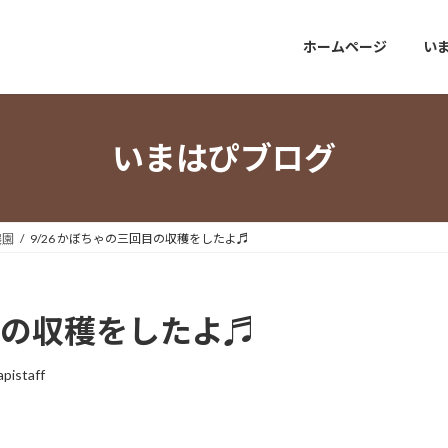
ホームページ
い
いまはぴブログ
農園
9/26 かぼちゃの三回目の収穫をしたよ♬
回目の収穫をしたよ♬
apistaff