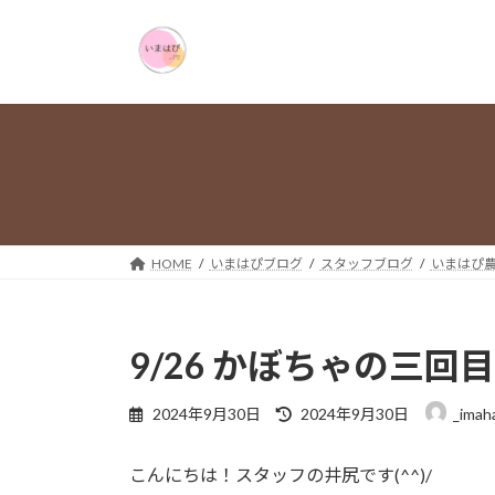
コ
ナ
ン
ビ
テ
ゲ
ン
ー
ツ
シ
へ
ョ
ス
ン
キ
に
ッ
移
プ
動
HOME
いまはぴブログ
スタッフブログ
いまはぴ
9/26 かぼちゃの三
最
2024年9月30日
2024年9月30日
_imah
終
更
こんにちは！スタッフの井尻です(^^)/
新