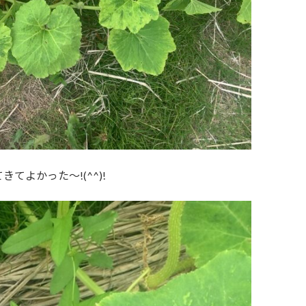
よかった～!(^^)!