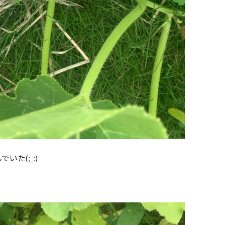
た(;_:)