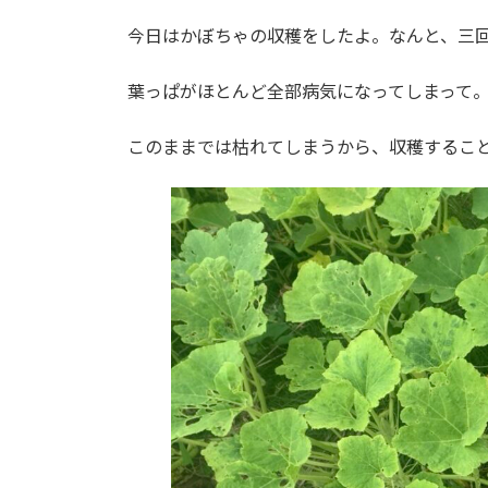
日
時
今日はかぼちゃの収穫をしたよ。なんと、三
:
葉っぱがほとんど全部病気になってしまって。（
このままでは枯れてしまうから、収穫するこ