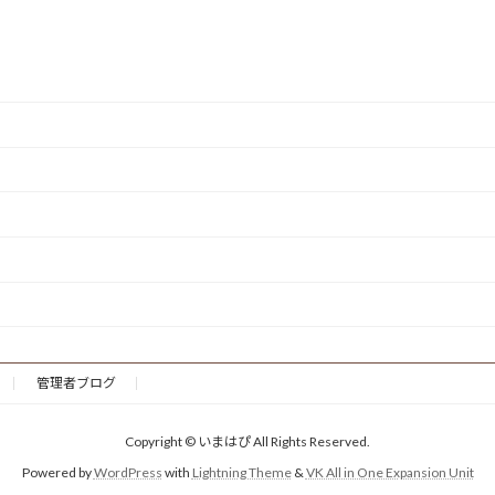
管理者ブログ
Copyright © いまはぴ All Rights Reserved.
Powered by
WordPress
with
Lightning Theme
&
VK All in One Expansion Unit