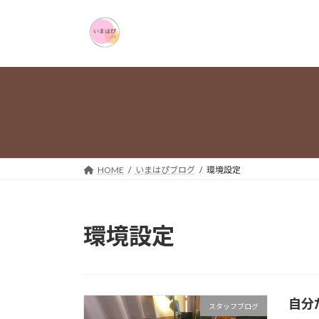
コ
ナ
ン
ビ
テ
ゲ
ン
ー
ツ
シ
へ
ョ
ス
ン
キ
に
ッ
移
プ
動
HOME
いまはぴブログ
環境設定
環境設定
自分
スタッフブログ