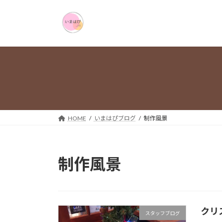
コ
ナ
ン
ビ
テ
ゲ
ン
ー
ツ
シ
へ
ョ
ス
ン
キ
に
ッ
移
プ
動
HOME
いまはぴブログ
制作風景
制作風景
クリ
スタッフブログ