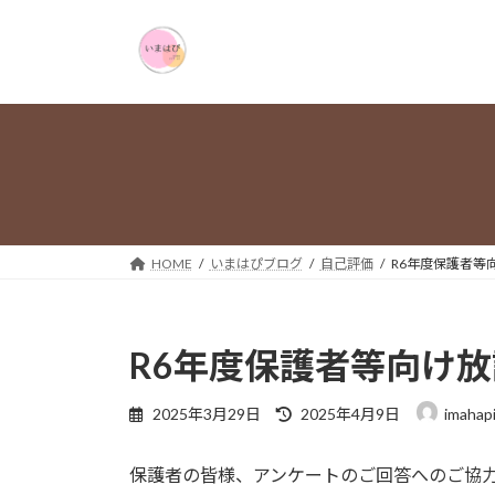
コ
ナ
ン
ビ
テ
ゲ
ン
ー
ツ
シ
へ
ョ
ス
ン
キ
に
ッ
移
プ
動
HOME
いまはぴブログ
自己評価
R6年度保護者等
R6年度保護者等向け
最
2025年3月29日
2025年4月9日
imahap
終
更
保護者の皆様、アンケートのご回答へのご協
新