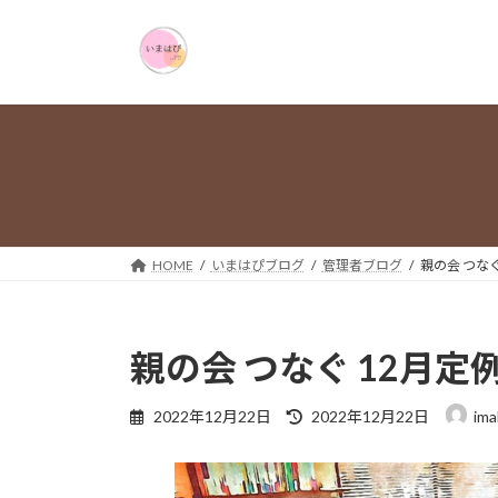
コ
ナ
ン
ビ
テ
ゲ
ン
ー
ツ
シ
へ
ョ
ス
ン
キ
に
ッ
移
プ
動
HOME
いまはぴブログ
管理者ブログ
親の会 つなぐ
親の会 つなぐ 12月定
最
2022年12月22日
2022年12月22日
ima
終
更
新