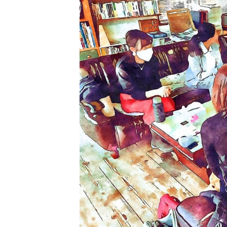
日
時
: