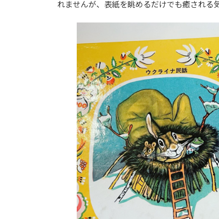
日
れませんが、表紙を眺めるだけでも癒される
時
: