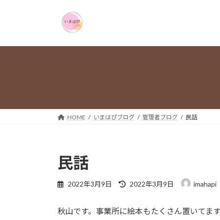
コ
ナ
ン
ビ
テ
ゲ
ン
ー
ツ
シ
へ
ョ
ス
ン
キ
に
ッ
移
プ
動
HOME
いまはぴブログ
管理者ブログ
民話
民話
最
2022年3月9日
2022年3月9日
imahapi
終
更
秋山です。事業所に絵本もたくさん置いてま
新